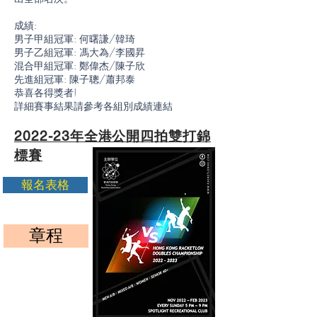
成績:
男子甲組冠軍: 何曙謙/韓琦
男子乙組冠軍: 馮大為/李國昇
混合甲組冠軍: 鄭偉杰/陳子欣
先進組冠軍: 陳子聰/蕭邦泰
​恭喜各得獎者!
詳細賽事結果請參考各組別成績連結
2022-23年全港公開四拍雙打錦
標賽
報名表格
章程