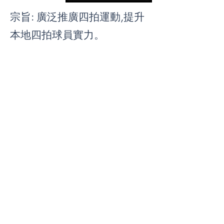
宗旨: 廣泛推廣四拍運動,提升
本地四拍球員實力。
比賽地點: 紅磡博藝會
比賽日期: 2022年11月下旬至
2023年2月
比賽時間: 逢星期日下午 5 時
至 9 時
比賽項目: 男子甲組、男子乙
組、先進組、女子組、混合甲
組、混合乙組
​報名日期: 即日起至2022年
11 月 13 日。